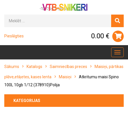
0.00 €
Pieslēgties
Toggl
navig
Sākums
Katalogs
Saimniecības preces
Maisiņi, pārtikas
plēve,etiķetes, kases lenta
Maisiņi
Atkritumu maisi Spino
100L 10gb 1/12 (378910)Polija
KATEGORIJAS