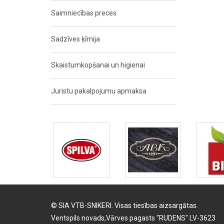
Saimniecības preces
Sadzīves ķīmija
Skaistumkopšanai un higienai
Juristu pakalpojumu apmaksa
© SIA VTB-SNIKERI. Visas tiesības aizsargātas.
Ventspils novads,Vārves pagasts "RUDENS" LV-3623