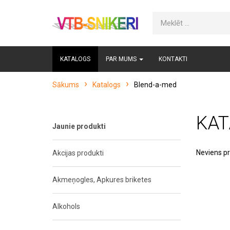
KATALOGS
PAR MUMS
KONTAKTI
Sākums
Katalogs
Blend-a-med
KAT
Jaunie produkti
Neviens pr
Akcijas produkti
Akmeņogles, Apkures briketes
Alkohols