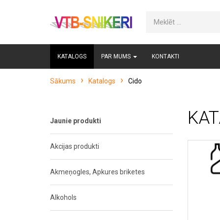
KATALOGS
PAR MUMS
KONTAKTI
Sākums
Katalogs
Cido
KAT
Jaunie produkti
Akcijas produkti
Akmeņogles, Apkures briketes
Alkohols