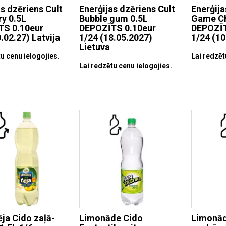
as dzēriens Cult
Enerģijas dzēriens Cult
Enerģija
ry 0.5L
Bubble gum 0.5L
Game Ch
TS 0.10eur
DEPOZĪTS 0.10eur
DEPOZĪT
.02.27) Latvija
1/24 (18.05.2027)
1/24 (10
Lietuva
u cenu ielogojies.
Lai redzēt
Lai redzētu cenu ielogojies.
ēja Cido zaļā-
Limonāde Cido
Limonād