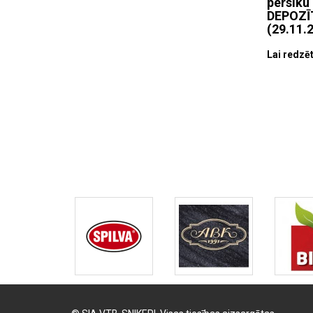
persiku 
DEPOZĪT
(29.11.2
Lai redzēt