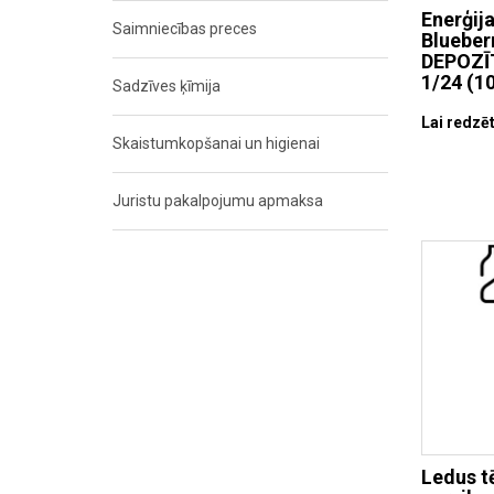
Enerģij
Saimniecības preces
Blueber
DEPOZĪ
1/24 (10
Sadzīves ķīmija
Lai redzēt
Skaistumkopšanai un higienai
Juristu pakalpojumu apmaksa
Ledus t