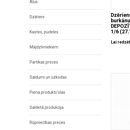
Alus
Dzērien
Dzērieni
burkānu
DEPOZĪT
1/6 (27.
Kastes, pudeles
Lai redzēt
Mājdzīvniekiem
Partikas preces
Saldumi un uzkodas
Piena produkti/olas
Saldetā produkcija
Rūpniecības preces