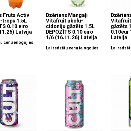
s Fruts Activ
Dzēriens Mangaļi
Dzērien
-tropu 1.5L
Vitafruit ābolu-
Vitafrui
S 0.10 eiro
cidoniju gāzēts 1.5L
gāzēts 
11.26) Latvija
DEPOZĪTS 0.10 eiro
0.10eur 
1/6 (16.11.26) Latvija
Latvija
u cenu ielogojies.
Lai redzētu cenu ielogojies.
Lai redzēt