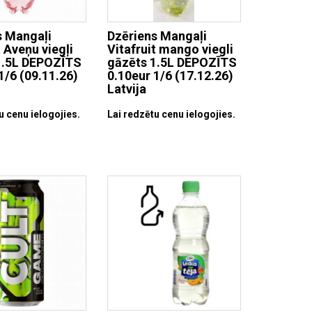
s Mangaļi
Dzēriens Mangaļi
t Aveņu viegļi
Vitafruit mango viegli
1.5L DEPOZĪTS
gāzēts 1.5L DEPOZĪTS
1/6 (09.11.26)
0.10eur 1/6 (17.12.26)
Latvija
u cenu ielogojies.
Lai redzētu cenu ielogojies.