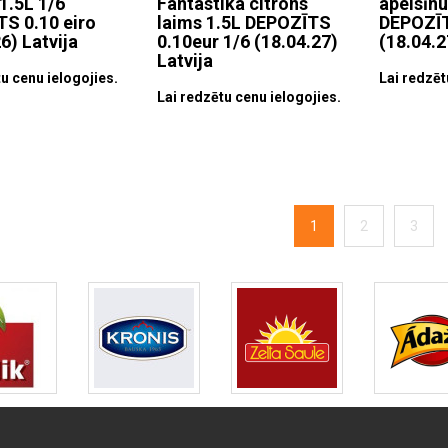
1.5L 1/6
Fantastika citrons
apelsīnu
S 0.10 eiro
laims 1.5L DEPOZĪTS
DEPOZĪT
6) Latvija
0.10eur 1/6 (18.04.27)
(18.04.2
Latvija
u cenu ielogojies.
Lai redzēt
Lai redzētu cenu ielogojies.
1
2
3