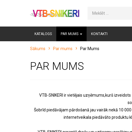
KATALOGS
PAR MUMS
KONTAKTI
Sākums
Par mums
Par Mums
PAR MUMS
VTB-SNIKERI ir vietējais uzņēmums,kurš izveidots 
so
Šobrīd piedāvājam pārdošanā jau vairāk nekā 10 000 
internetveikala piedāvāto produktu kl