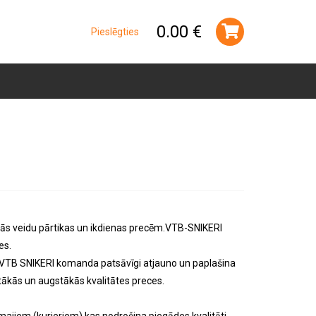
0.00 €
Pieslēgties
anās veidu pārtikas un ikdienas precēm.VTB-SNIKERI
es.
t VTB SNIKERI komanda patsāvīgi atjauno un paplašina
ētākās un augstākās kvalitātes preces.