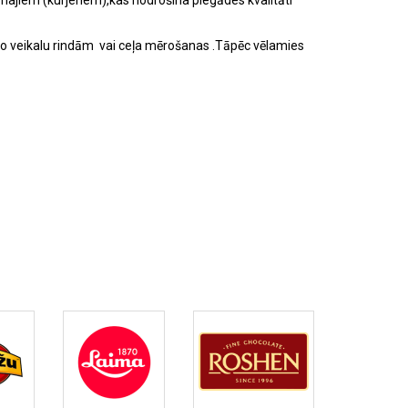
ajiem (kurjeriem),kas nodrošina piegādes kvalitāti
 no veikalu rindām vai ceļa mērošanas .Tāpēc vēlamies