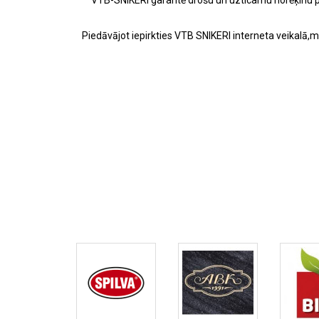
VTB-SNIKERI garantē drošu un uzticamu norēķinu pa
Piedāvājot iepirkties VTB SNIKERI interneta veikalā,