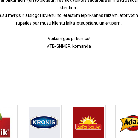
r pirkumiem (un to piegādi).Tās tiek veiktas sadarbībā ar mūsu uzticam
klientiem.
mūsu mērķis ir atslogot ikvienu no ierastām iepirkšanās raizēm, atbrīvot
rūpēties par mūsu klientu laika ietaupīšanu un ērtībām .
Veiksmīgus pirkumus!
VTB-SNIKERI komanda.