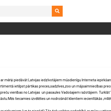
ar mērķi piedāvāt Latvijas iedzīvotājiem mūsdienīgu Interneta iepirkš
rtimentā ietilpst pārtikas preces,sadzīves,zoo un mājsaimniecības prec
preču vienības no Latvijas un pasaules Vadošajiem ražotājiem. Turklā
āstu.Mēs tiecamies izvēlēties un nodrošināt klientiem iecienītākās ,mīl