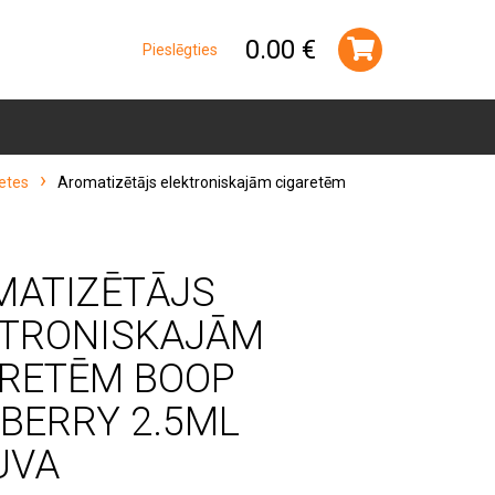
0.00 €
Pieslēgties
retes
Aromatizētājs elektroniskajām cigaretēm
MATIZĒTĀJS
KTRONISKAJĀM
ARETĒM BOOP
BERRY 2.5ML
UVA