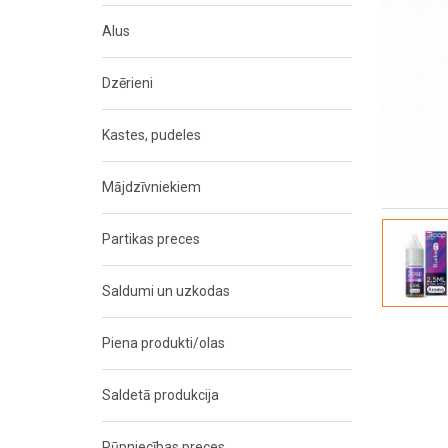
Alus
Dzērieni
Kastes, pudeles
Mājdzīvniekiem
Partikas preces
Saldumi un uzkodas
Piena produkti/olas
Saldetā produkcija
Rūpniecības preces