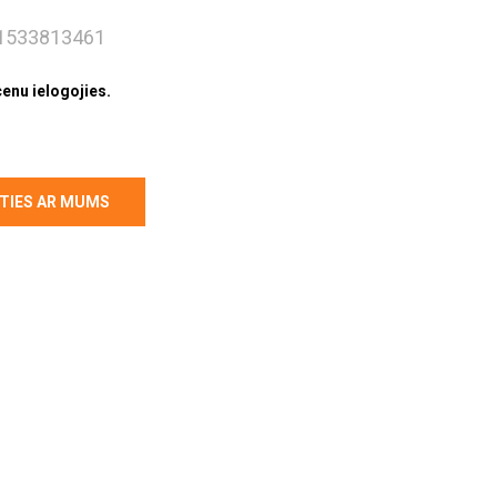
1533813461
cenu ielogojies.
TIES AR MUMS