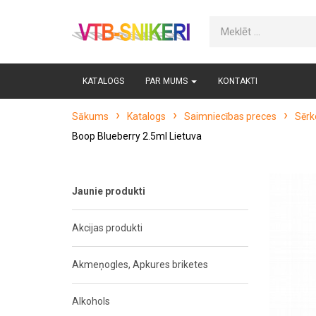
KATALOGS
PAR MUMS
KONTAKTI
Sākums
Katalogs
Saimniecības preces
Sērko
Boop Blueberry 2.5ml Lietuva
Jaunie produkti
Akcijas produkti
Akmeņogles, Apkures briketes
Alkohols